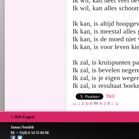
Ik wil, kan heel veel b
Ik wil, kan alles schoo
Ik kan, is altijd hoopge
Ik kan, is meestal alles
Ik kan, is de moed niet 
Ik kan, is voor leven ki
Ik zal, is kruispunten p
Ik zal, is bevelen neger
Ik zal, is je eigen weg
Ik zal, is resultaat boek
Pin It
<<
<
2
|
3
|
4
|
[5]
|
6
|
7
|
8
>
>>
© 2026 Exigent
Janna Nendels
M: + 31(0) 6 54 35 84 00