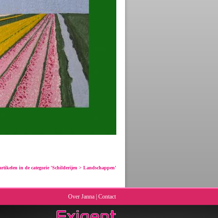
 artikelen in de categorie 'Schilderijen > Landschappen'
Over Janna
|
Contact