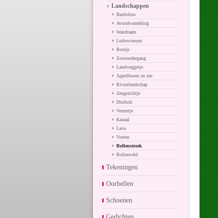
Landschappen
Bardolino
Avondwandeling
Wandraam
Lutkewierum
Bootje
Zonsondergang
Landweggetje
Appelboom en zee
Rivierlandschap
Zeegezichtje
Drieluik
Vennetje
Kanaal
Lava
Voeten
Bollenstreek
Bollenveld
Tekeningen
Oorbellen
Schoenen
Gedichten