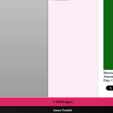
Materia
Afmeti
Prijs:
€
© 2026 Exigent
Janna Nendels