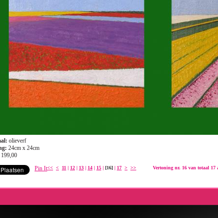
al:
olieverf
ng:
24cm x 24cm
 199,00
Pin It
<<
<
11
|
12
|
13
|
14
|
15
|
[16]
|
17
>
>>
Vertoning nr. 16 van totaal 17