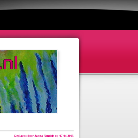
Geplaatst door Janna Nendels op 07-04-2005