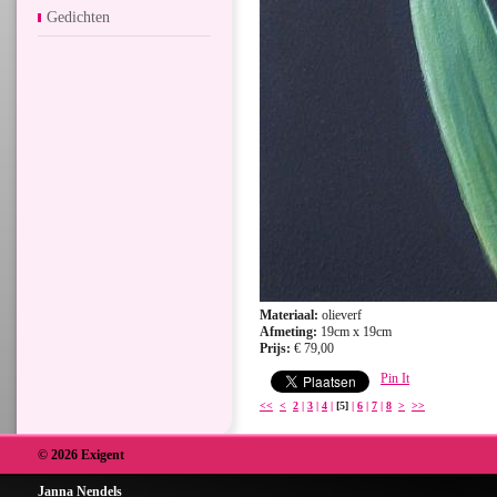
Gedichten
Materiaal:
olieverf
Afmeting:
19cm x 19cm
Prijs:
€ 79,00
Pin It
<<
<
2
|
3
|
4
|
[5]
|
6
|
7
|
8
>
>>
© 2026 Exigent
Janna Nendels