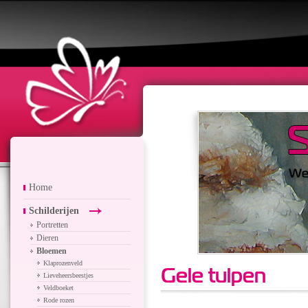
Home
Schilderijen
Portretten
Dieren
Bloemen
Klaprozenveld
Gele tulpen
Lieveheersbeestjes
Veldboeket
Rode rozen