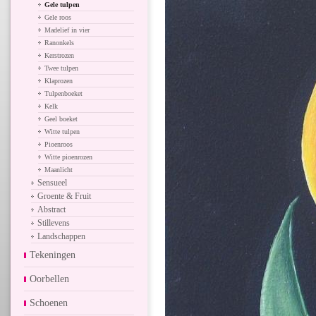
Gele tulpen
Gele roos
Madelief in vier
Ranonkels
Kerstrozen
Twee tulpen
Klaprozen
Tulpenboeket
Kelk
Geel boeket
Witte tulpen
Pioenroos
Witte pioenrozen
Maanlicht
Sensueel
Groente & Fruit
Abstract
Stillevens
Landschappen
Tekeningen
Oorbellen
Schoenen