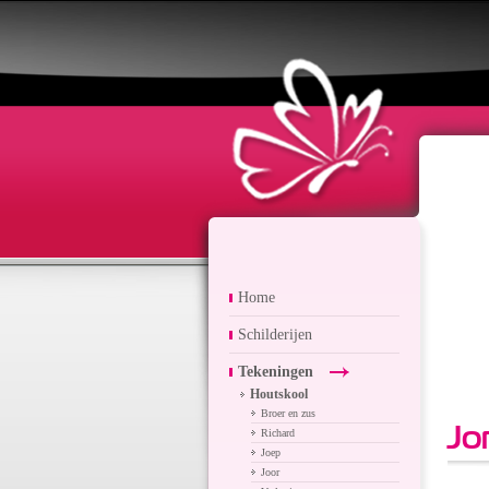
Home
Schilderijen
Tekeningen
Houtskool
Broer en zus
Jo
Richard
Joep
Joor