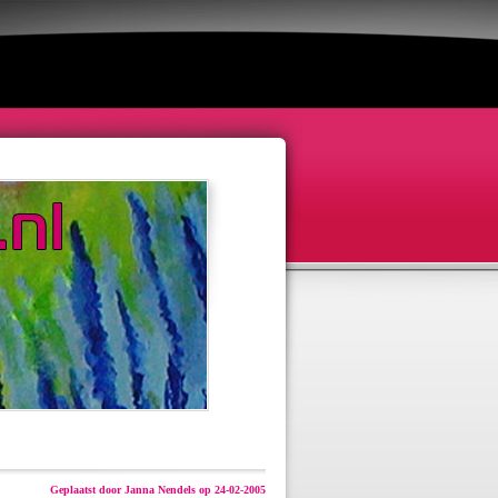
Geplaatst door Janna Nendels op 24-02-2005