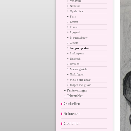
Verloving
Nastasha
Op de divan
Ferry
Lerares
In rust
Liggend
In ogenschouw
Zittend
Jongen op stoel
Shakespeare
Driehoek
Rashida
Mannengezicht
Naaktfiguur
Meisje met gitaar
Jongen met gitaar
Pentekeningen
Tekentablet
Oorbellen
Schoenen
Gedichten