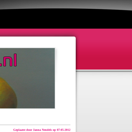
Geplaatst door Janna Nendels op 07-05-2012