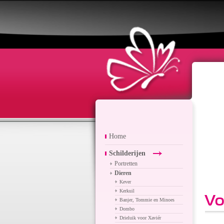
Home
Schilderijen
Portretten
Dieren
Kever
Kerkuil
Vo
Banjer, Tommie en Minoes
Dombo
Drieluik voor Xaviér