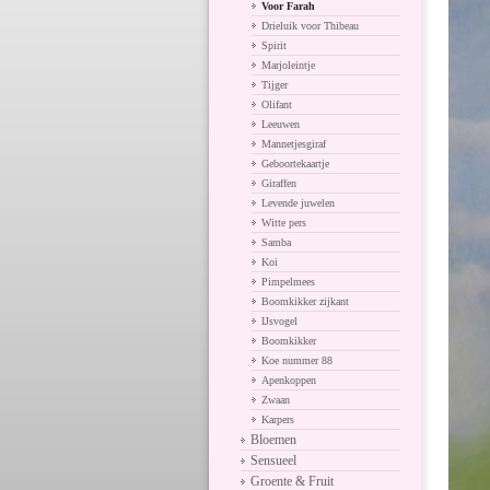
Voor Farah
Drieluik voor Thibeau
Spirit
Marjoleintje
Tijger
Olifant
Leeuwen
Mannetjesgiraf
Geboortekaartje
Giraffen
Levende juwelen
Witte pers
Samba
Koi
Pimpelmees
Boomkikker zijkant
IJsvogel
Boomkikker
Koe nummer 88
Apenkoppen
Zwaan
Karpers
Bloemen
Sensueel
Groente & Fruit