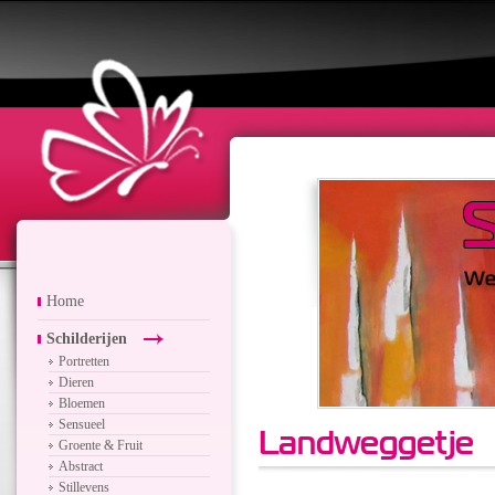
Home
Schilderijen
Portretten
Dieren
Bloemen
Sensueel
Landweggetje
Groente & Fruit
Abstract
Stillevens