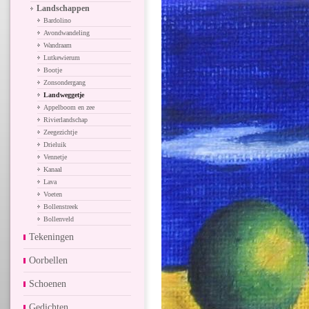
Landschappen
Bardolino
Avondwandeling
Wandraam
Lutkewierum
Bootje
Zonsondergang
Landweggetje
Appelboom en zee
Rivierlandschap
Zeegezichtje
Drieluik
Vennetje
Kanaal
Lava
Voeten
Bollenstreek
Bollenveld
Tekeningen
Oorbellen
Schoenen
Gedichten