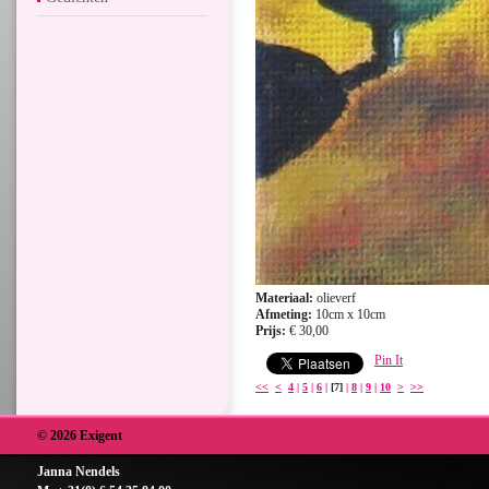
Materiaal:
olieverf
Afmeting:
10cm x 10cm
Prijs:
€ 30,00
Pin It
<<
<
4
|
5
|
6
|
[7]
|
8
|
9
|
10
>
>>
© 2026 Exigent
Janna Nendels