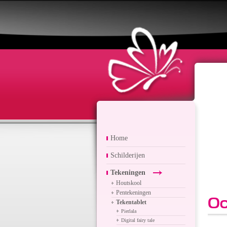
Home
Schilderijen
Tekeningen
Houtskool
Pentekeningen
O
Tekentablet
Pierlala
Digital fairy tale