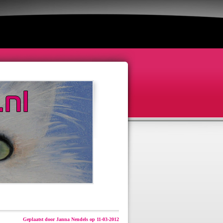
Geplaatst door Janna Nendels op 11-03-2012