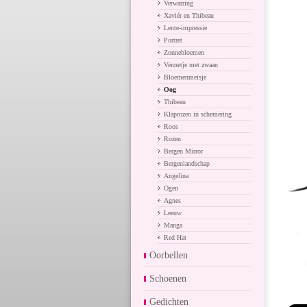
Verwarring
Xaviér en Thibeau
Lente-impressie
Portret
Zonnebloemen
Vennetje met zwaan
Bloemenmeisje
Oog
Thibeau
Klaprozen in schemering
Roos
Rozen
Bergen Mirror
Bergenlandschap
Angelina
Ogen
Agnes
Leeuw
Manga
Red Hat
Oorbellen
Schoenen
Gedichten