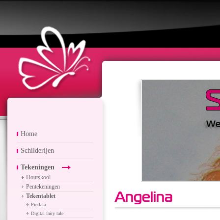
Home
Schilderijen
Tekeningen
Houtskool
Pentekeningen
Angelina
Tekentablet
Pierlala
Digital fairy tale