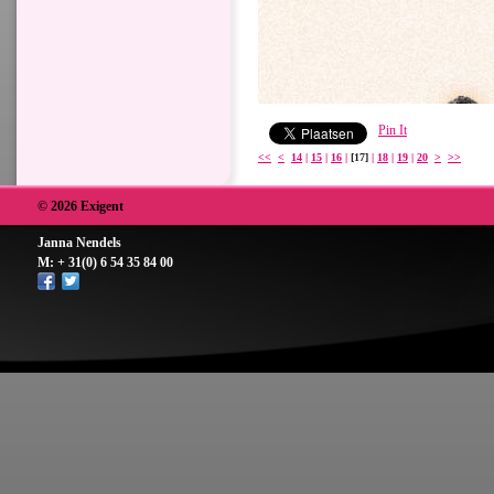
Pin It
<<
<
14
|
15
|
16
|
[17]
|
18
|
19
|
20
>
>>
© 2026 Exigent
Janna Nendels
M: + 31(0) 6 54 35 84 00