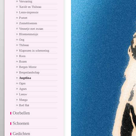
Verwarring
Xaviér en Thibeau
Lente-impressie
Portret
Zonnebloemen
Vennetje met zwaan
Bloemenmeisje
Oog
Thibeau
Klaprozen in schemering
Roos
Rozen
Bergen Mirror
Bergenlandschap
Angelina
Ogen
Agnes
Leeuw
Manga
Red Hat
Oorbellen
Schoenen
Gedichten