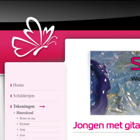
Home
Schilderijen
Tekeningen
Houtskool
Broer en zus
Jongen met gita
Richard
Joep
Joor