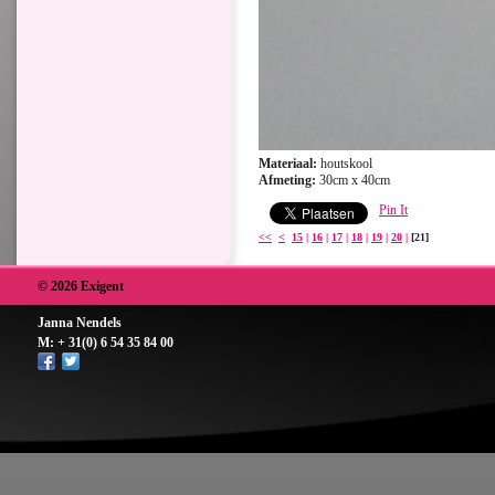
Materiaal:
houtskool
Afmeting:
30cm x 40cm
Pin It
<<
<
15
|
16
|
17
|
18
|
19
|
20
|
[21]
© 2026 Exigent
Janna Nendels
M: + 31(0) 6 54 35 84 00