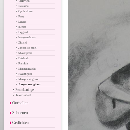
Verloving
Nastasha
Op de divan
Ferry
Lerares
In rust
Liggend
In ogenschouw
Zittend
Jongen op stoel
Shakespeare
Driehoek
Rashida
Mannengezicht
Naaktfiguur
Meisje met gitaar
Jongen met gitaar
Pentekeningen
Tekentablet
Oorbellen
Schoenen
Gedichten