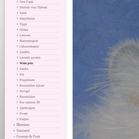
Voor Farah
Drieluik voor Thibeau
Spirit
Marjoleintje
Tijger
Olifant
Leeuwen
Mannetjesgiraf
Geboortekaartje
Giraffen
Levende juwelen
Witte pers
Samba
Koi
Pimpelmees
Boomkikker zijkant
IJsvogel
Boomkikker
Koe nummer 88
Apenkoppen
Zwaan
Karpers
Bloemen
Sensueel
Groente & Fruit