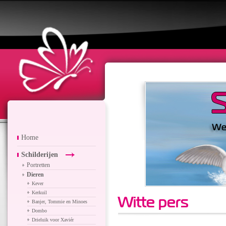
Home
Schilderijen
Portretten
Dieren
Kever
Kerkuil
Witte pers
Banjer, Tommie en Minoes
Dombo
Drieluik voor Xaviér