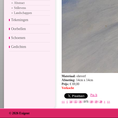
Abstract
Stillevens
Landschappen
Tekeningen
Oorbellen
Schoenen
Gedichten
Materiaal:
olieverf
Afmeting:
14cm x 14cm
Prijs:
€ 69,00
Verkocht
Pin It
<<
<
14
|
15
|
16
|
[17]
|
18
|
19
|
20
>
>>
© 2026 Exigent