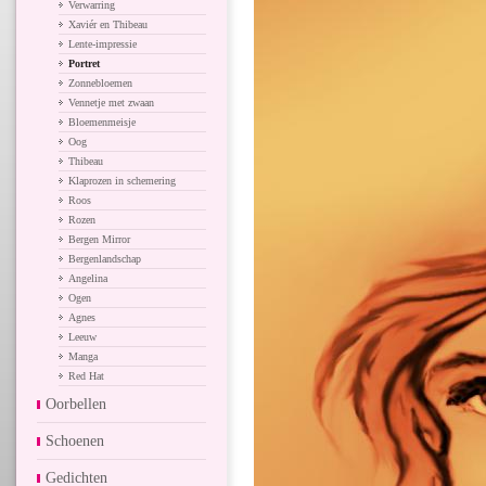
Verwarring
Xaviér en Thibeau
Lente-impressie
Portret
Zonnebloemen
Vennetje met zwaan
Bloemenmeisje
Oog
Thibeau
Klaprozen in schemering
Roos
Rozen
Bergen Mirror
Bergenlandschap
Angelina
Ogen
Agnes
Leeuw
Manga
Red Hat
Oorbellen
Schoenen
Gedichten