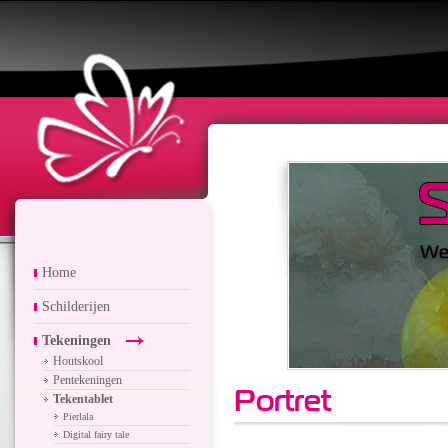
Home
Schilderijen
Tekeningen
Houtskool
Pentekeningen
Portret
Tekentablet
Pierlala
Digital fairy tale