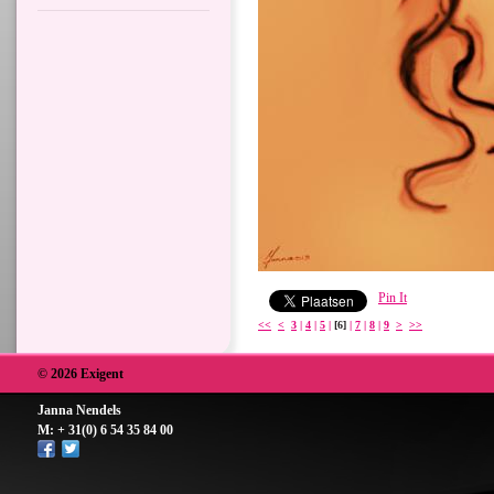
Pin It
<<
<
3
|
4
|
5
|
[6]
|
7
|
8
|
9
>
>>
© 2026 Exigent
Janna Nendels
M: + 31(0) 6 54 35 84 00