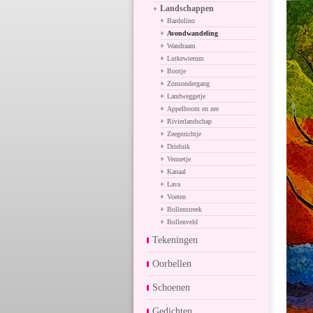
Landschappen
Bardolino
Avondwandeling
Wandraam
Lutkewierum
Bootje
Zonsondergang
Landweggetje
Appelboom en zee
Rivierlandschap
Zeegezichtje
Drieluik
Vennetje
Kanaal
Lava
Voeten
Bollenstreek
Bollenveld
Tekeningen
Oorbellen
Schoenen
Gedichten