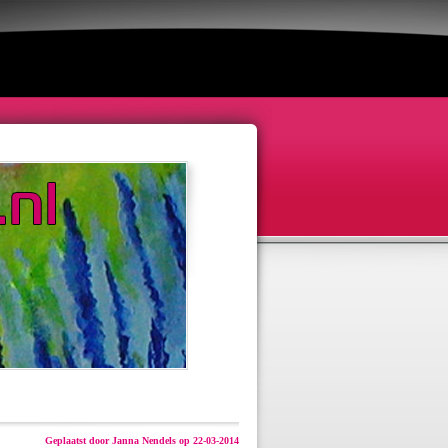
Geplaatst door Janna Nendels op 22-03-2014