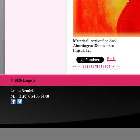
Materiaal:
acrylverf op doek
Afmetingen:
30cm x 40cm
Prijs:
€ 125,-
Pin It
<<
<
1
|
2
|
3
|
[4]
|
5
|
6
|
7
>
>>
© 2026 Exigent
Janna Nendels
M: + 31(0) 6 54 35 84 00