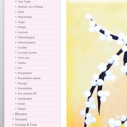
Voor Farah
Drieluik voor Thibeau
Spirit
Marjoleintje
Tijger
Olifant
Leeuwen
Mannetjesgiraf
Geboortekaartje
Giraffen
Levende juwelen
Witte pers
Samba
Koi
Pimpelmees
Boomkikker zijkant
IJsvogel
Boomkikker
Koe nummer 88
Apenkoppen
Zwaan
Karpers
Bloemen
Sensueel
Groente & Fruit