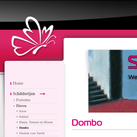
Home
Schilderijen
Portretten
Dieren
Kever
Kerkuil
Dombo
Banjer, Tommie en Minoes
Dombo
Drieluik voor Xaviér