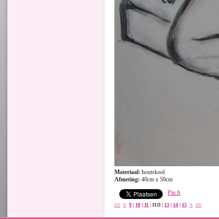
Materiaal:
houtskool
Afmeting:
40cm x 50cm
Pin It
<<
<
9
|
10
|
11
|
[12]
|
13
|
14
|
15
>
>>