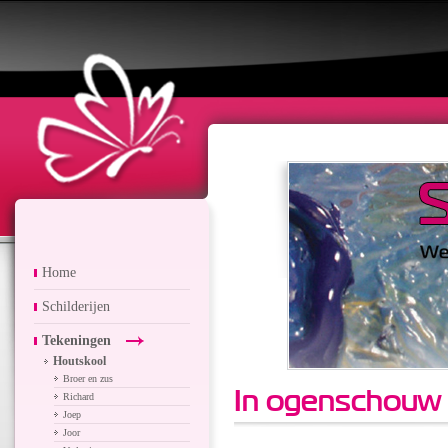
Home
Schilderijen
Tekeningen
Houtskool
Broer en zus
In ogenschouw
Richard
Joep
Joor