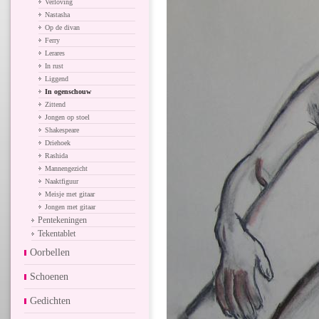
Verloving
Nastasha
Op de divan
Ferry
Lerares
In rust
Liggend
In ogenschouw
Zittend
Jongen op stoel
Shakespeare
Driehoek
Rashida
Mannengezicht
Naaktfiguur
Meisje met gitaar
Jongen met gitaar
Pentekeningen
Tekentablet
Oorbellen
Schoenen
Gedichten