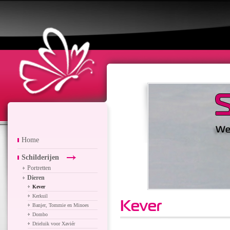
Home
Schilderijen
Portretten
Dieren
Kever
Kerkuil
Kever
Banjer, Tommie en Minoes
Dombo
Drieluik voor Xaviér