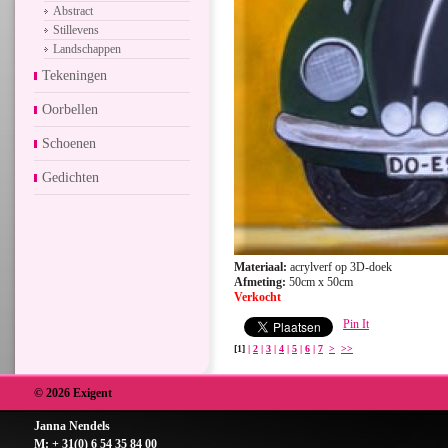
Abstract
Stillevens
Landschappen
Tekeningen
Oorbellen
Schoenen
Gedichten
Materiaal:
acrylverf op 3D-doek
Afmeting:
50cm x 50cm
Verkocht
Pin It
[1]
|
2
|
3
|
4
|
5
|
6
|
7
>
>>
© 2026 Exigent
Janna Nendels
M: + 31(0) 6 54 35 84 00