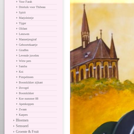
Voor Farah
Drieluik voor Thibeau
Spirit
Marjoleintje
Tijger
Olifant
Leeuwen
Mannetjesgiraf
Geboortekaartje
Giraffen
Levende juwelen
Witte pers
Samba
Koi
Pimpelmees
Boomkikker zijkant
IJsvogel
Boomkikker
Koe nummer 88
Apenkoppen
Zwaan
Karpers
Bloemen
Sensueel
Groente & Fruit