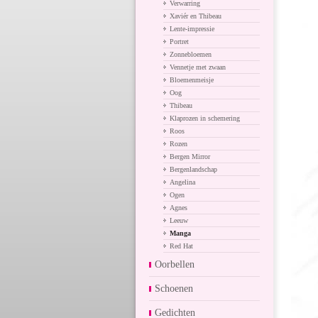
Verwarring
Xaviér en Thibeau
Lente-impressie
Portret
Zonnebloemen
Vennetje met zwaan
Bloemenmeisje
Oog
Thibeau
Klaprozen in schemering
Roos
Rozen
Bergen Mirror
Bergenlandschap
Angelina
Ogen
Agnes
Leeuw
Manga
Red Hat
Oorbellen
Schoenen
Gedichten