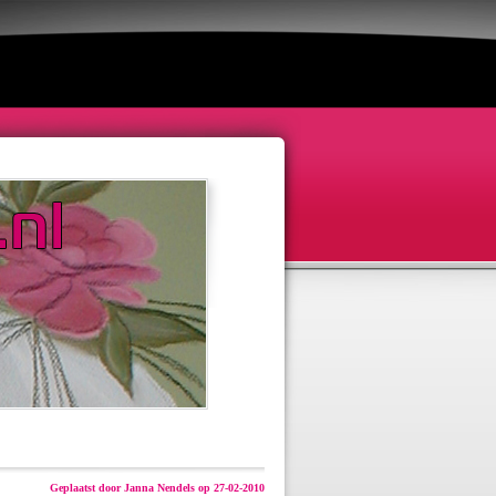
Geplaatst door Janna Nendels op 27-02-2010