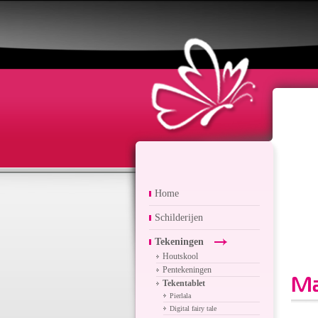
Home
Schilderijen
Tekeningen
Houtskool
Pentekeningen
M
Tekentablet
Pierlala
Digital fairy tale