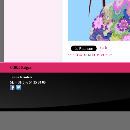
Pin It
<<
<
4
|
5
|
6
|
[7]
|
8
|
9
|
10
>
>>
© 2026 Exigent
Janna Nendels
M: + 31(0) 6 54 35 84 00